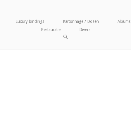
Luxury bindings
Kartonnage / Dozen
Albums
Restauratie
Divers
OPEN
DE
ZOEKBALK