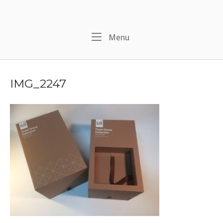
Naar
de
inhoud
Menu
Menu
springen
IMG_2247