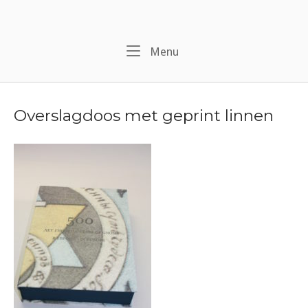
Naar
de
inhoud
Menu
Menu
springen
Overslagdoos met geprint linnen