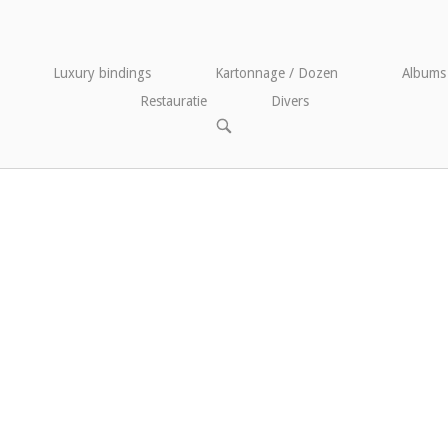
Luxury bindings
Kartonnage / Dozen
Albums
Restauratie
Divers
OPEN
DE
ZOEKBALK