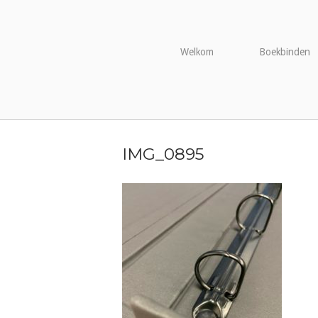
Naar
de
inhoud
Welkom
Boekbinden
springen
IMG_0895